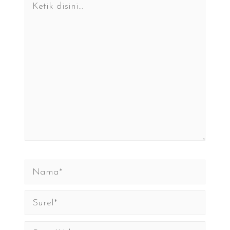
disini...
Nama*
Surel*
Situs