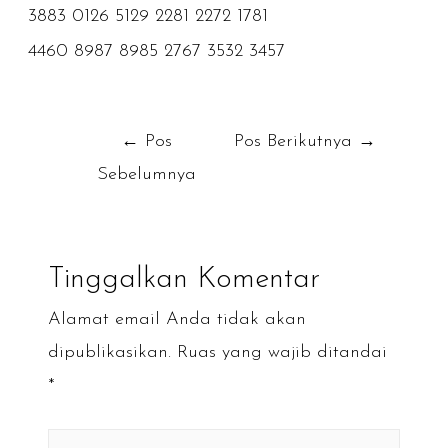
3883
0126
5129
2281
2272
1781
4460
8987
8985
2767
3532
3457
Navigasi
←
Pos
Pos Berikutnya
→
Sebelumnya
pos
Tinggalkan Komentar
Alamat email Anda tidak akan
dipublikasikan.
Ruas yang wajib ditandai
*
Ketik